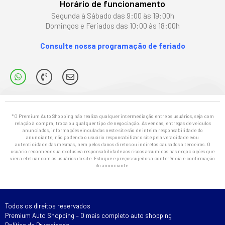
Horário de funcionamento
Segunda à Sábado das 9:00 às 19:00h
Domingos e Feriados das 10:00 às 18:00h
Consulte nossa programação de feriado
*O Premium Auto Shopping não realiza qualquer intermediação entre os usuários, seja com
relação à compra, troca ou qualquer tipo de negociação. As vendas, entregas de veículos
anunciados, informações vinculadas neste site são de inteira responsabilidade do
anunciante, não podendo o usuário responsabilizar o site pela veracidade e/ou
autenticidade das mesmas, nem pelos danos diretos ou indiretos causados a terceiros. O
usuário reconhece sua exclusiva responsabilidade aos riscos assumidos nas negociações que
vier a efetuar com os usuários do site. Estoque e preços sujeitos a conferência e confirmação
do anunciante.
Todos os direitos reservados
Premium Auto Shopping – O mais completo auto shopping
Política de Privacidade