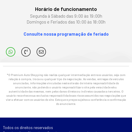
Horário de funcionamento
Segunda à Sábado das 9:00 às 19:00h
Domingos e Feriados das 10:00 às 18:00h
Consulte nossa programação de feriado
*O Premium Auto Shopping não realiza qualquer intermediação entre os usuários, seja com
relação à compra, troca ou qualquer tipo de negociação. As vendas, entregas de veículos
anunciados, informações vinculadas neste site são de inteira responsabilidade do
anunciante, não podendo o usuário responsabilizar o site pela veracidade e/ou
autenticidade das mesmas, nem pelos danos diretos ou indiretos causados a terceiros. O
usuário reconhece sua exclusiva responsabilidade aos riscos assumidos nas negociações que
vier a efetuar com os usuários do site. Estoque e preços sujeitos a conferência e confirmação
do anunciante.
Todos os direitos reservados