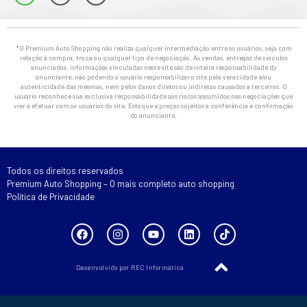
*O Premium Auto Shopping não realiza qualquer intermediação entre os usuários, seja com
relação à compra, troca ou qualquer tipo de negociação. As vendas, entregas de veículos
anunciados, informações vinculadas neste site são de inteira responsabilidade do
anunciante, não podendo o usuário responsabilizar o site pela veracidade e/ou
autenticidade das mesmas, nem pelos danos diretos ou indiretos causados a terceiros. O
usuário reconhece sua exclusiva responsabilidade aos riscos assumidos nas negociações que
vier a efetuar com os usuários do site. Estoque e preços sujeitos a conferência e confirmação
do anunciante.
Todos os direitos reservados
Premium Auto Shopping – O mais completo auto shopping
Política de Privacidade
Desenvolvido por REC Informática