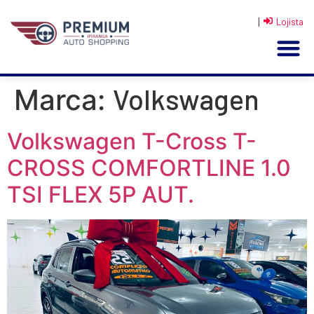
|
Lojista
Volkswagen
Marca:
Volkswagen T-Cross T-
CROSS COMFORTLINE 1.0
TSI FLEX 5P AUT.