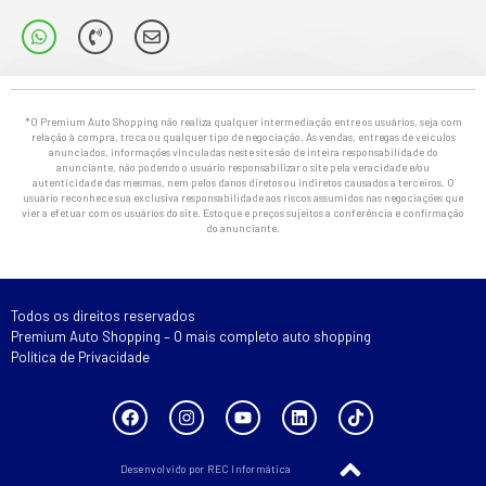
*O Premium Auto Shopping não realiza qualquer intermediação entre os usuários, seja com
relação à compra, troca ou qualquer tipo de negociação. As vendas, entregas de veículos
anunciados, informações vinculadas neste site são de inteira responsabilidade do
anunciante, não podendo o usuário responsabilizar o site pela veracidade e/ou
autenticidade das mesmas, nem pelos danos diretos ou indiretos causados a terceiros. O
usuário reconhece sua exclusiva responsabilidade aos riscos assumidos nas negociações que
vier a efetuar com os usuários do site. Estoque e preços sujeitos a conferência e confirmação
do anunciante.
Todos os direitos reservados
Premium Auto Shopping – O mais completo auto shopping
Política de Privacidade
Desenvolvido por REC Informática