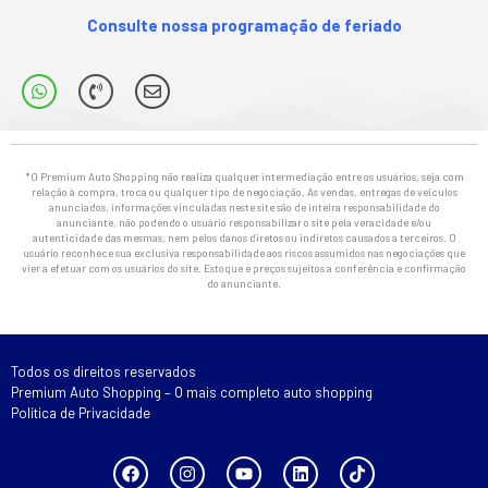
Consulte nossa programação de feriado
*O Premium Auto Shopping não realiza qualquer intermediação entre os usuários, seja com
relação à compra, troca ou qualquer tipo de negociação. As vendas, entregas de veículos
anunciados, informações vinculadas neste site são de inteira responsabilidade do
anunciante, não podendo o usuário responsabilizar o site pela veracidade e/ou
autenticidade das mesmas, nem pelos danos diretos ou indiretos causados a terceiros. O
usuário reconhece sua exclusiva responsabilidade aos riscos assumidos nas negociações que
vier a efetuar com os usuários do site. Estoque e preços sujeitos a conferência e confirmação
do anunciante.
Todos os direitos reservados
Premium Auto Shopping – O mais completo auto shopping
Política de Privacidade