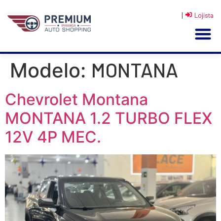
|
Lojista
MONTANA
Modelo:
Chevrolet Montana
MONTANA 1.2 TURBO FLEX
12V 4P MEC.