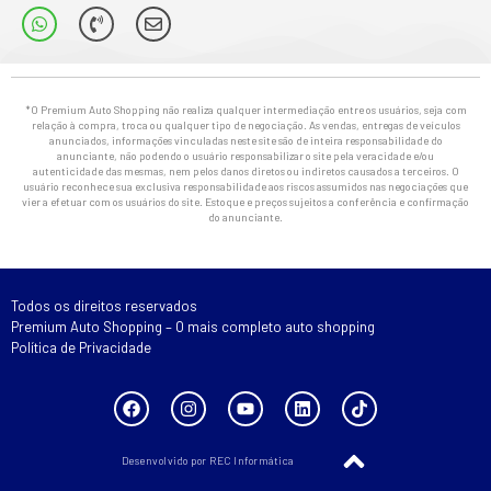
*O Premium Auto Shopping não realiza qualquer intermediação entre os usuários, seja com
relação à compra, troca ou qualquer tipo de negociação. As vendas, entregas de veículos
anunciados, informações vinculadas neste site são de inteira responsabilidade do
anunciante, não podendo o usuário responsabilizar o site pela veracidade e/ou
autenticidade das mesmas, nem pelos danos diretos ou indiretos causados a terceiros. O
usuário reconhece sua exclusiva responsabilidade aos riscos assumidos nas negociações que
vier a efetuar com os usuários do site. Estoque e preços sujeitos a conferência e confirmação
do anunciante.
Todos os direitos reservados
Premium Auto Shopping – O mais completo auto shopping
Política de Privacidade
Desenvolvido por REC Informática