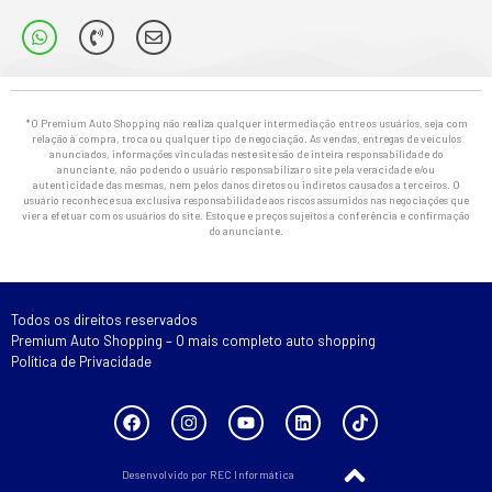
*O Premium Auto Shopping não realiza qualquer intermediação entre os usuários, seja com
relação à compra, troca ou qualquer tipo de negociação. As vendas, entregas de veículos
anunciados, informações vinculadas neste site são de inteira responsabilidade do
anunciante, não podendo o usuário responsabilizar o site pela veracidade e/ou
autenticidade das mesmas, nem pelos danos diretos ou indiretos causados a terceiros. O
usuário reconhece sua exclusiva responsabilidade aos riscos assumidos nas negociações que
vier a efetuar com os usuários do site. Estoque e preços sujeitos a conferência e confirmação
do anunciante.
Todos os direitos reservados
Premium Auto Shopping – O mais completo auto shopping
Política de Privacidade
Desenvolvido por REC Informática