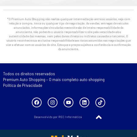
*O Premium Auto Shopping não realiza qualquer intermediação entre os usuários, seja com
relação à compra, troca ou qualquer tipo de negociação. As vendas, entregas de veículos
anunciados, informações vinculadas neste site são de inteira responsabilidade do
anunciante, não podendo o usuário responsabilizar o site pela veracidade e/ou
autenticidade das mesmas, nem pelos danos diretos ou indiretos causados a terceiros. O
usuário reconhece sua exclusiva responsabilidade aos riscos assumidos nas negociações que
vier a efetuar com os usuários do site. Estoque e preços sujeitos a conferência e confirmação
do anunciante.
Todos os direitos reservados
Premium Auto Shopping – O mais completo auto shopping
Política de Privacidade
Desenvolvido por REC Informática