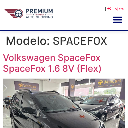
|
Lojista
SPACEFOX
Modelo:
Volkswagen SpaceFox
SpaceFox 1.6 8V (Flex)