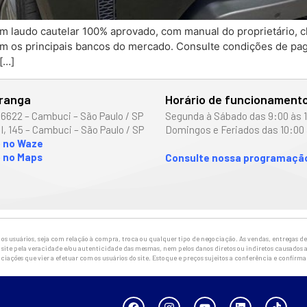
m laudo cautelar 100% aprovado, com manual do proprietário, 
om os principais bancos do mercado. Consulte condições de pa
[…]
iranga
Horário de funcionament
 6622 – Cambuci – São Paulo / SP
Segunda à Sábado das 9:00 às 
I, 145 – Cambuci – São Paulo / SP
Domingos e Feriados das 10:00 
o no Waze
 no Maps
Consulte nossa programação
 usuários, seja com relação à compra, troca ou qualquer tipo de negociação. As vendas, entregas de 
site pela veracidade e/ou autenticidade das mesmas, nem pelos danos diretos ou indiretos causados a
ciações que vier a efetuar com os usuários do site. Estoque e preços sujeitos a conferência e confirm