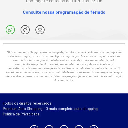
Domingos e Feriados das 10:00 às 18:00h
Consulte nossa programação de feriado
*O Premium Auto Shopping não realiza qualquer intermediação entre os usuários, seja com
relação à compra, troca ou qualquer tipo de negociação. As vendas, entregas de veículos
anunciados, informações vinculadas neste site são de inteira responsabilidade do
anunciante, não podendo o usuário responsabilizar o site pela veracidade e/ou
autenticidade das mesmas, nem pelos danos diretos ou indiretos causados a terceiros. O
usuário reconhece sua exclusiva responsabilidade aos riscos assumidos nas negociações que
vier a efetuar com os usuários do site. Estoque e preços sujeitos a conferência e confirmação
do anunciante.
Todos os direitos reservados
Premium Auto Shopping – O mais completo auto shopping
Política de Privacidade