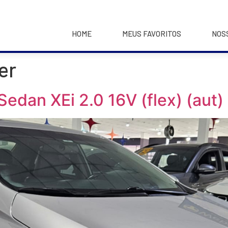
HOME
MEUS FAVORITOS
NOS
er
Sedan XEi 2.0 16V (flex) (aut)