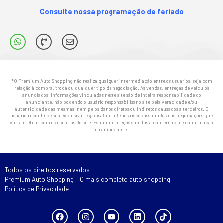
Consulte nossa programação de feriado
*O Premium Auto Shopping não realiza qualquer intermediação entre os usuários, seja com
relação à compra, troca ou qualquer tipo de negociação. As vendas, entregas de veículos
anunciados, informações vinculadas neste site são de inteira responsabilidade do
anunciante, não podendo o usuário responsabilizar o site pela veracidade e/ou
autenticidade das mesmas, nem pelos danos diretos ou indiretos causados a terceiros. O
usuário reconhece sua exclusiva responsabilidade aos riscos assumidos nas negociações que
vier a efetuar com os usuários do site. Estoque e preços sujeitos a conferência e confirmação
do anunciante.
Todos os direitos reservados
Premium Auto Shopping – O mais completo auto shopping
Política de Privacidade