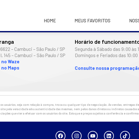
HOME
MEUS FAVORITOS
NOS
iranga
Horário de funcionament
 6622 – Cambuci – São Paulo / SP
Segunda à Sábado das 9:00 às 
I, 145 – Cambuci – São Paulo / SP
Domingos e Feriados das 10:00 
o no Waze
 no Maps
Consulte nossa programação
 usuários, seja com relação à compra, troca ou qualquer tipo de negociação. As vendas, entregas de 
site pela veracidade e/ou autenticidade das mesmas, nem pelos danos diretos ou indiretos causados a
ciações que vier a efetuar com os usuários do site. Estoque e preços sujeitos a conferência e confirm