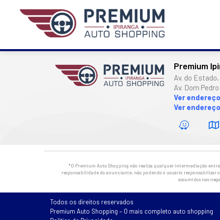
Premium Ip
Av. do Estado,
Av. Dom Pedro 
Ver endereç
Ver endereço
*O Premium Auto Shopping não realiza qualquer intermediação entre os
responsabilidade do anunciante, não podendo o usuário responsabilizar o 
assumidos nas nego
Todos os direitos reservados
Premium Auto Shopping – O mais completo auto shopping