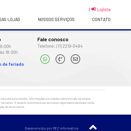
|
Lojista
SAS LOJAS
NOSSOS SERVIÇOS
CONTATO
o
Fale conosco
Telefone: (11) 2219-0484
19:00h
às 18:00h
 de feriado
veículos anunciados, informações vinculadas neste site são de inteira
 terceiros. O usuário reconhece sua exclusiva responsabilidade aos riscos
ação do anunciante.
Desenvolvido por REC Informática