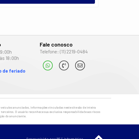
o
Fale conosco
Telefone: (11) 2219-0484
19:00h
às 18:00h
 de feriado
veículos anunciados, informações vinculadas neste site são de inteira
 terceiros. O usuário reconhece sua exclusiva responsabilidade aos riscos
ação do anunciante.
Desenvolvido por REC Informática