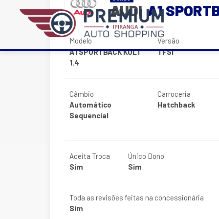
AUDI
A1 SPORTB
Modelo
Versão
A1 SPORTBACK KULT
TFSI
1.4
Câmbio
Carroceria
Automático
Hatchback
Sequencial
Aceita Troca
Único Dono
Sim
Sim
Toda as revisões feitas na concessionária
Sim