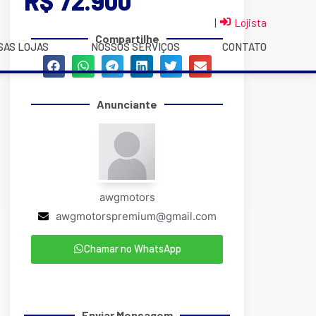
R$ 72.900
|
Lojista
Compartilhe
SAS LOJAS
NOSSOS SERVIÇOS
CONTATO
Anunciante
awgmotors
awgmotorspremium@gmail.com
Chamar no WhatsApp
Enviar Mensagem