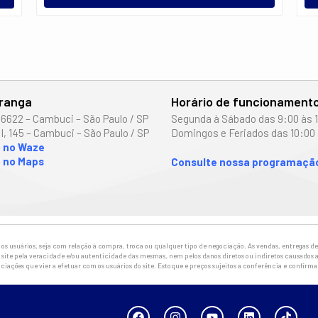
iranga
Horário de funcionament
 6622 – Cambuci – São Paulo / SP
Segunda à Sábado das 9:00 às 
I, 145 – Cambuci – São Paulo / SP
Domingos e Feriados das 10:00 
o no Waze
 no Maps
Consulte nossa programação
 usuários, seja com relação à compra, troca ou qualquer tipo de negociação. As vendas, entregas de 
site pela veracidade e/ou autenticidade das mesmas, nem pelos danos diretos ou indiretos causados a
ciações que vier a efetuar com os usuários do site. Estoque e preços sujeitos a conferência e confirm