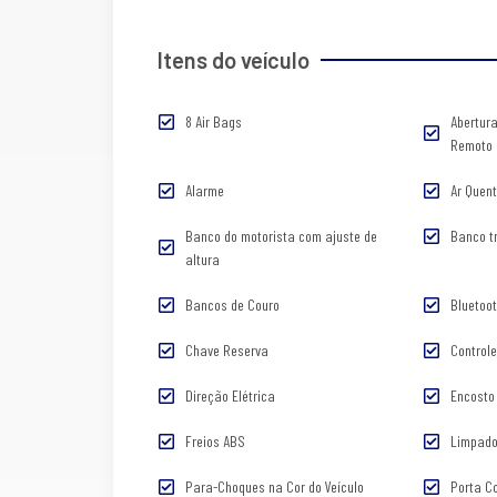
Itens do veículo
8 Air Bags
Abertura
Remoto
Alarme
Ar Quen
Banco do motorista com ajuste de
Banco tr
altura
Bancos de Couro
Bluetoo
Chave Reserva
Control
Direção Elétrica
Encosto
Freios ABS
Limpado
Para-Choques na Cor do Veículo
Porta C