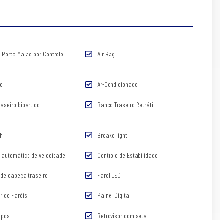
 Porta Malas por Controle
Air Bag
te
Ar-Condicionado
aseiro bipartido
Banco Traseiro Retrátil
th
Breake light
e automático de velocidade
Controle de Estabilidade
 de cabeça traseiro
Farol LED
r de Faróis
Painel Digital
opos
Retrovisor com seta