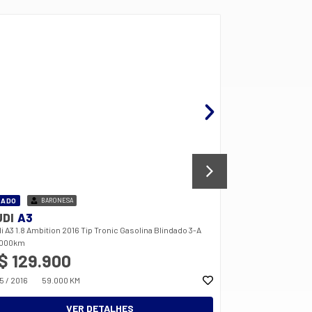
SADO
BARONESA
USADO
CONF
UDI
A3
AUDI
A3
i A3 1.8 Ambition 2016 Tip Tronic Gasolina Blindado 3-A
A3 1.8 TFSI SEDAN
.000km
AUTOMÁTICO
$ 129.900
R$ 82.89
5 / 2016
59.000 KM
2014 / 2014
79.
VER DETALHES