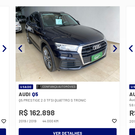
USADO
CONFIANÇA AUTOMÓVIES
U
AUDI
Q5
A
Aud
Q5 PRESTIGE 2.0 TFSI QUATTRO S TRONIC
59
R$ 162.898
R
2019 / 2019
44.000 KM
201
VER DETALHES