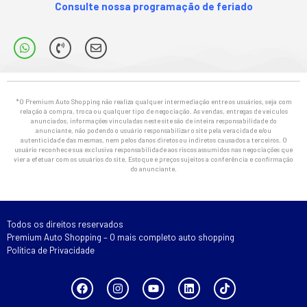
Consulte nossa programação de feriado
*O Premium Auto Shopping não realiza qualquer intermediação entre os usuários, seja com
relação à compra, troca ou qualquer tipo de negociação. As vendas, entregas de veículos
anunciados, informações vinculadas neste site são de inteira responsabilidade do
anunciante, não podendo o usuário responsabilizar o site pela veracidade e/ou
autenticidade das mesmas, nem pelos danos diretos ou indiretos causados a terceiros. O
usuário reconhece sua exclusiva responsabilidade aos riscos assumidos nas negociações que
vier a efetuar com os usuários do site. Estoque e preços sujeitos a conferência e confirmação
do anunciante.
Todos os direitos reservados
Premium Auto Shopping – O mais completo auto shopping
Política de Privacidade