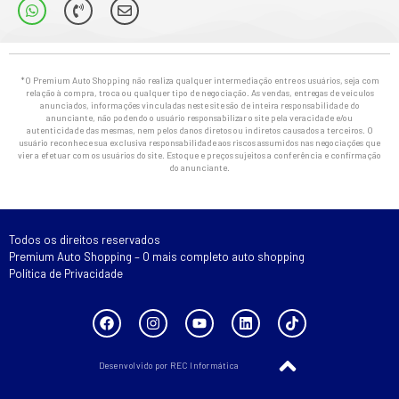
*O Premium Auto Shopping não realiza qualquer intermediação entre os usuários, seja com
relação à compra, troca ou qualquer tipo de negociação. As vendas, entregas de veículos
anunciados, informações vinculadas neste site são de inteira responsabilidade do
anunciante, não podendo o usuário responsabilizar o site pela veracidade e/ou
autenticidade das mesmas, nem pelos danos diretos ou indiretos causados a terceiros. O
usuário reconhece sua exclusiva responsabilidade aos riscos assumidos nas negociações que
vier a efetuar com os usuários do site. Estoque e preços sujeitos a conferência e confirmação
do anunciante.
Todos os direitos reservados
Premium Auto Shopping – O mais completo auto shopping
Política de Privacidade
Desenvolvido por REC Informática