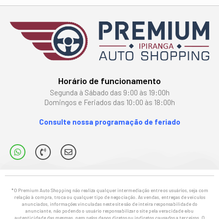
Horário de funcionamento
Segunda à Sábado das 9:00 às 19:00h
Domingos e Feriados das 10:00 às 18:00h
Consulte nossa programação de feriado
*O Premium Auto Shopping não realiza qualquer intermediação entre os usuários, seja com
relação à compra, troca ou qualquer tipo de negociação. As vendas, entregas de veículos
anunciados, informações vinculadas neste site são de inteira responsabilidade do
anunciante, não podendo o usuário responsabilizar o site pela veracidade e/ou
autenticidade das mesmas, nem pelos danos diretos ou indiretos causados a terceiros. O