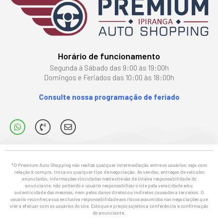
Horário de funcionamento
Segunda à Sábado das 9:00 às 19:00h
Domingos e Feriados das 10:00 às 18:00h
Consulte nossa programação de feriado
*O Premium Auto Shopping não realiza qualquer intermediação entre os usuários, seja com
relação à compra, troca ou qualquer tipo de negociação. As vendas, entregas de veículos
anunciados, informações vinculadas neste site são de inteira responsabilidade do
anunciante, não podendo o usuário responsabilizar o site pela veracidade e/ou
autenticidade das mesmas, nem pelos danos diretos ou indiretos causados a terceiros. O
usuário reconhece sua exclusiva responsabilidade aos riscos assumidos nas negociações que
vier a efetuar com os usuários do site. Estoque e preços sujeitos a conferência e confirmação
do anunciante.