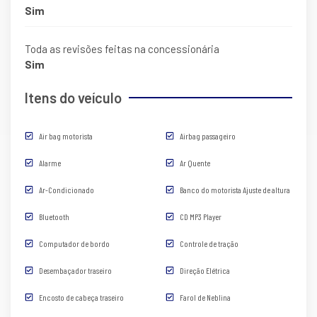
Sim
Toda as revisões feitas na concessionária
Sim
Itens do veículo
Air bag motorista
Airbag passageiro
Alarme
Ar Quente
Ar-Condicionado
Banco do motorista Ajuste de altura
Bluetooth
CD MP3 Player
Computador de bordo
Controle de tração
Desembaçador traseiro
Direção Elétrica
Encosto de cabeça traseiro
Farol de Neblina