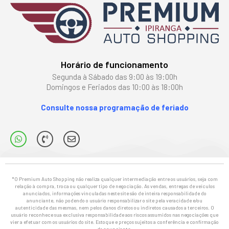
Horário de funcionamento
Segunda à Sábado das 9:00 às 19:00h
Domingos e Feriados das 10:00 às 18:00h
Consulte nossa programação de feriado
*O Premium Auto Shopping não realiza qualquer intermediação entre os usuários, seja com
relação à compra, troca ou qualquer tipo de negociação. As vendas, entregas de veículos
anunciados, informações vinculadas neste site são de inteira responsabilidade do
anunciante, não podendo o usuário responsabilizar o site pela veracidade e/ou
autenticidade das mesmas, nem pelos danos diretos ou indiretos causados a terceiros. O
usuário reconhece sua exclusiva responsabilidade aos riscos assumidos nas negociações que
vier a efetuar com os usuários do site. Estoque e preços sujeitos a conferência e confirmação
do anunciante.