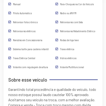
Manual
Para-Choques na Cor do Veículo
Piloto Automático
Rádio ou AM/FM
Retrovisor fotocrômico
Retrovisores com Seta
Retrovisores elétricos
Retrovisores Rebatimento Elétrico
Revisões em Concessionária
Rodas de liga leve
Sistema Isofix para cadeira infantil
Trava elétrica
Trava Elétrica Central
Vidros elétricos
Volante com regulagem de altura
Volante Multifuncional
Sobre esse veículo
Garantindo total procedência e qualidade do veículo, todo
nosso estoque possui laudo cautelar 100% aprovado.
Aceitamos seu veículo na troca, com a melhor avaliação.
Compra e venda - Troca com troco mesmo com dívida.