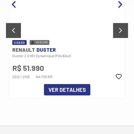
USADO
WEBCARS
RENAULT
DUSTER
Duster 2.0 16V Dynamique (Flex)(Aut)
R$ 51.990
2012 / 2013
144.700 KM
VER DETALHES