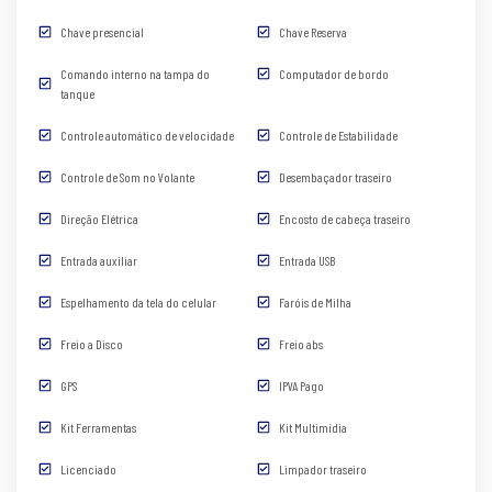
Chave presencial
Chave Reserva
Comando interno na tampa do
Computador de bordo
tanque
Controle automático de velocidade
Controle de Estabilidade
Controle de Som no Volante
Desembaçador traseiro
Direção Elétrica
Encosto de cabeça traseiro
Entrada auxiliar
Entrada USB
Espelhamento da tela do celular
Faróis de Milha
Freio a Disco
Freio abs
GPS
IPVA Pago
Kit Ferramentas
Kit Multimídia
Licenciado
Limpador traseiro