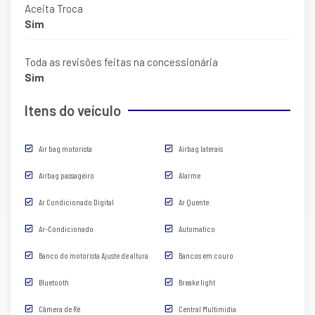
Aceita Troca
Sim
Toda as revisões feitas na concessionária
Sim
Itens do veículo
Air bag motorista
Airbag laterais
Airbag passageiro
Alarme
Ar Condicionado Digital
Ar Quente
Ar-Condicionado
Automatico
Banco do motorista Ajuste de altura
Bancos em couro
Bluetooth
Breake light
Câmera de Ré
Central Multimidia