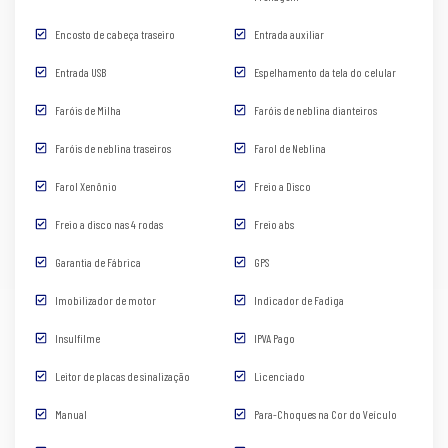
Encosto de cabeça traseiro
Entrada auxiliar
Entrada USB
Espelhamento da tela do celular
Faróis de Milha
Faróis de neblina dianteiros
Faróis de neblina traseiros
Farol de Neblina
Farol Xenônio
Freio a Disco
Freio a disco nas 4 rodas
Freio abs
Garantia de Fábrica
GPS
Imobilizador de motor
Indicador de Fadiga
Insulfilme
IPVA Pago
Leitor de placas de sinalização
Licenciado
Manual
Para-Choques na Cor do Veículo