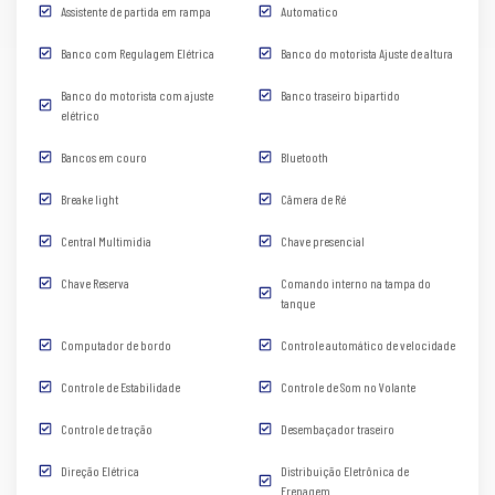
Assistente de partida em rampa
Automatico
Banco com Regulagem Elétrica
Banco do motorista Ajuste de altura
Banco do motorista com ajuste
Banco traseiro bipartido
elétrico
Bancos em couro
Bluetooth
Breake light
Câmera de Ré
Central Multimidia
Chave presencial
Chave Reserva
Comando interno na tampa do
tanque
Computador de bordo
Controle automático de velocidade
Controle de Estabilidade
Controle de Som no Volante
Controle de tração
Desembaçador traseiro
Direção Elétrica
Distribuição Eletrônica de
Frenagem