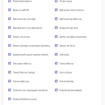
Piloto Automático
Porta Copos
Rádio ou AM/FM
Retrovisor fotocrômico
Retrovisores com Seta
Retrovisores elétricos
Revisões em Concessionária
Rodas de liga leve
Sensor de chuva
Sensor de estacionamento
Sensor de Estacionamento Dianteiro
Sensor de Farol
Sistema Isofix para cadeira infantil
Teto solar
Teto solar elétrico
Trava elétrica
Trava Elétrica Central
Único Dono
Vidros elétricos
Vidros Verdes
Volante com regulagem de altura
Volante Escamoteável
Volante Multifuncional