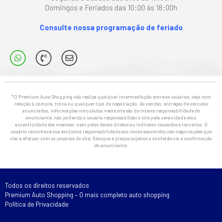
Domingos e Feriados das 10:00 às 18:00h
Consulte nossa programação de feriado
*O Premium Auto Shopping não realiza qualquer intermediação entre os usuários, seja com
relação à compra, troca ou qualquer tipo de negociação. As vendas, entregas de veículos
anunciados, informações vinculadas neste site são de inteira responsabilidade do
anunciante, não podendo o usuário responsabilizar o site pela veracidade e/ou
autenticidade das mesmas, nem pelos danos diretos ou indiretos causados a terceiros. O
usuário reconhece sua exclusiva responsabilidade aos riscos assumidos nas negociações que
vier a efetuar com os usuários do site. Estoque e preços sujeitos a conferência e confirmação
do anunciante.
Todos os direitos reservados
Premium Auto Shopping – O mais completo auto shopping
Política de Privacidade