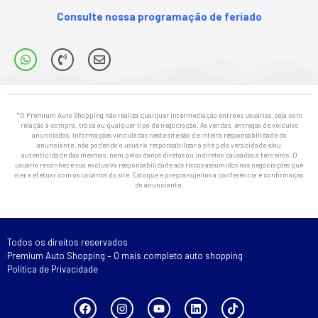
Consulte nossa programação de feriado
*O Premium Auto Shopping não realiza qualquer intermediação entre os usuários, seja com
relação à compra, troca ou qualquer tipo de negociação. As vendas, entregas de veículos
anunciados, informações vinculadas neste site são de inteira responsabilidade do
anunciante, não podendo o usuário responsabilizar o site pela veracidade e/ou
autenticidade das mesmas, nem pelos danos diretos ou indiretos causados a terceiros. O
usuário reconhece sua exclusiva responsabilidade aos riscos assumidos nas negociações que
vier a efetuar com os usuários do site. Estoque e preços sujeitos a conferência e confirmação
do anunciante.
Todos os direitos reservados
Premium Auto Shopping – O mais completo auto shopping
Política de Privacidade