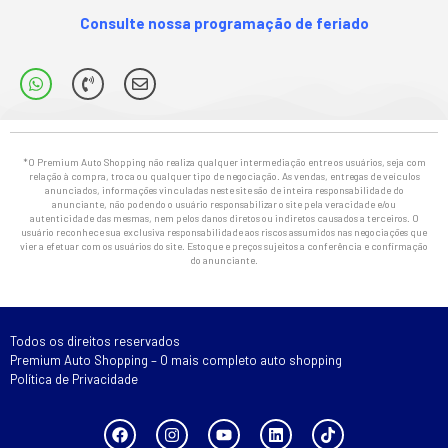
Consulte nossa programação de feriado
*O Premium Auto Shopping não realiza qualquer intermediação entre os usuários, seja com
relação à compra, troca ou qualquer tipo de negociação. As vendas, entregas de veículos
anunciados, informações vinculadas neste site são de inteira responsabilidade do
anunciante, não podendo o usuário responsabilizar o site pela veracidade e/ou
autenticidade das mesmas, nem pelos danos diretos ou indiretos causados a terceiros. O
usuário reconhece sua exclusiva responsabilidade aos riscos assumidos nas negociações que
vier a efetuar com os usuários do site. Estoque e preços sujeitos a conferência e confirmação
do anunciante.
Todos os direitos reservados
Premium Auto Shopping – O mais completo auto shopping
Política de Privacidade