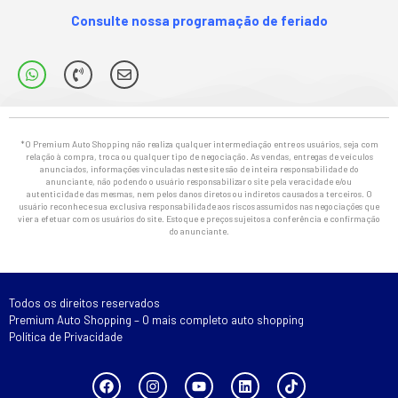
Consulte nossa programação de feriado
*O Premium Auto Shopping não realiza qualquer intermediação entre os usuários, seja com
relação à compra, troca ou qualquer tipo de negociação. As vendas, entregas de veículos
anunciados, informações vinculadas neste site são de inteira responsabilidade do
anunciante, não podendo o usuário responsabilizar o site pela veracidade e/ou
autenticidade das mesmas, nem pelos danos diretos ou indiretos causados a terceiros. O
usuário reconhece sua exclusiva responsabilidade aos riscos assumidos nas negociações que
vier a efetuar com os usuários do site. Estoque e preços sujeitos a conferência e confirmação
do anunciante.
Todos os direitos reservados
Premium Auto Shopping – O mais completo auto shopping
Política de Privacidade