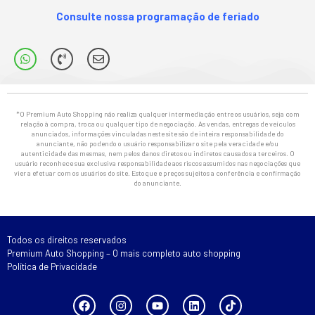
Consulte nossa programação de feriado
*O Premium Auto Shopping não realiza qualquer intermediação entre os usuários, seja com
relação à compra, troca ou qualquer tipo de negociação. As vendas, entregas de veículos
anunciados, informações vinculadas neste site são de inteira responsabilidade do
anunciante, não podendo o usuário responsabilizar o site pela veracidade e/ou
autenticidade das mesmas, nem pelos danos diretos ou indiretos causados a terceiros. O
usuário reconhece sua exclusiva responsabilidade aos riscos assumidos nas negociações que
vier a efetuar com os usuários do site. Estoque e preços sujeitos a conferência e confirmação
do anunciante.
Todos os direitos reservados
Premium Auto Shopping – O mais completo auto shopping
Política de Privacidade