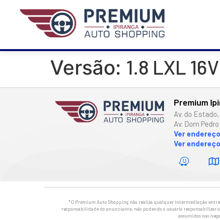
1.8 LXL 1
Versão:
Premium Ip
Av. do Estado,
Av. Dom Pedro 
Ver endereç
Ver endereço
*O Premium Auto Shopping não realiza qualquer intermediação entre os
responsabilidade do anunciante, não podendo o usuário responsabilizar o 
assumidos nas nego