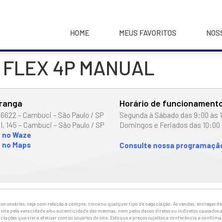
HOME
MEUS FAVORITOS
NOS
6V FLEX 4P MANUAL
iranga
Horário de funcionament
 6622 – Cambuci – São Paulo / SP
Segunda à Sábado das 9:00 às 
I, 145 – Cambuci – São Paulo / SP
Domingos e Feriados das 10:00 
o no Waze
 no Maps
Consulte nossa programação
 usuários, seja com relação à compra, troca ou qualquer tipo de negociação. As vendas, entregas de 
site pela veracidade e/ou autenticidade das mesmas, nem pelos danos diretos ou indiretos causados a
ciações que vier a efetuar com os usuários do site. Estoque e preços sujeitos a conferência e confirm