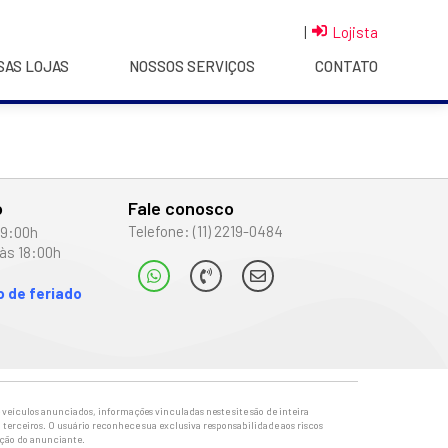
|
Lojista
SAS LOJAS
NOSSOS SERVIÇOS
CONTATO
o
Fale conosco
Telefone: (11) 2219-0484
19:00h
às 18:00h
 de feriado
veículos anunciados, informações vinculadas neste site são de inteira
 terceiros. O usuário reconhece sua exclusiva responsabilidade aos riscos
ação do anunciante.