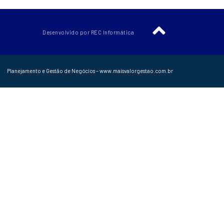
Desenvolvido por REC Informática
Planejamento e Gestão de Negócios – www.maisvalorgestao.com.br