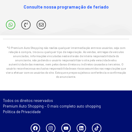
Consulte nossa programação de feriado
*O Premium Auto Shopping não realiza qualquer intermediação entre os usuários, seja com
relação à compra, troca ou qualquer tipo de negociação. As vendas, entregas de veículos
anunciados, informações vinculadas neste site são de inteira responsabilidade do
anunciante, não podendo o usuário responsabilizar o site pela veracidade e/ou
autenticidade das mesmas, nem pelos danos diretos ou indiretos causados a terceiros. O
usuário reconhece sua exclusiva responsabilidade aos riscos assumidos nas negociações que
vier a efetuar com os usuários do site. Estoque e preços sujeitos a conferência e confirmação
do anunciante.
Todos os direitos reservados
Premium Auto Shopping – O mais completo auto shopping
Política de Privacidade