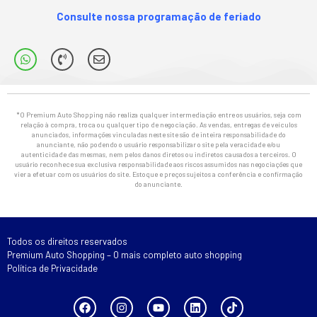
Consulte nossa programação de feriado
*O Premium Auto Shopping não realiza qualquer intermediação entre os usuários, seja com
relação à compra, troca ou qualquer tipo de negociação. As vendas, entregas de veículos
anunciados, informações vinculadas neste site são de inteira responsabilidade do
anunciante, não podendo o usuário responsabilizar o site pela veracidade e/ou
autenticidade das mesmas, nem pelos danos diretos ou indiretos causados a terceiros. O
usuário reconhece sua exclusiva responsabilidade aos riscos assumidos nas negociações que
vier a efetuar com os usuários do site. Estoque e preços sujeitos a conferência e confirmação
do anunciante.
Todos os direitos reservados
Premium Auto Shopping – O mais completo auto shopping
Política de Privacidade