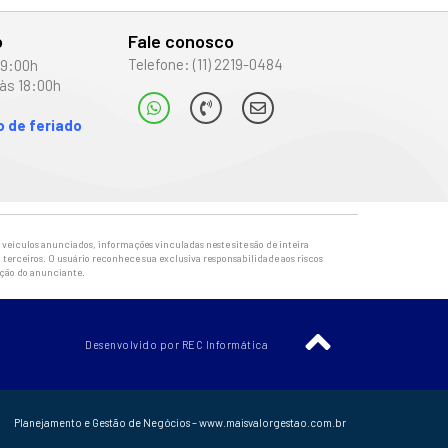
o
Fale conosco
Telefone: (11) 2219-0484
19:00h
às 18:00h
 de feriado
veículos anunciados, informações vinculadas neste site são de inteira
 terceiros. O usuário reconhece sua exclusiva responsabilidade aos riscos
ação do anunciante.
Desenvolvido por REC Informática
Planejamento e Gestão de Negócios – www.maisvalorgestao.com.br