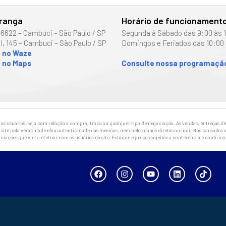
iranga
Horário de funcionament
 6622 – Cambuci – São Paulo / SP
Segunda à Sábado das 9:00 às 
I, 145 – Cambuci – São Paulo / SP
Domingos e Feriados das 10:00 
o no Waze
 no Maps
Consulte nossa programação
 usuários, seja com relação à compra, troca ou qualquer tipo de negociação. As vendas, entregas de 
site pela veracidade e/ou autenticidade das mesmas, nem pelos danos diretos ou indiretos causados a
ciações que vier a efetuar com os usuários do site. Estoque e preços sujeitos a conferência e confirm