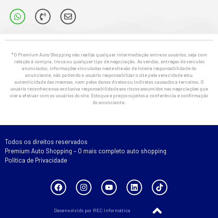
*O Premium Auto Shopping não realiza qualquer intermediação entre os usuários, seja com
relação à compra, troca ou qualquer tipo de negociação. As vendas, entregas de veículos
anunciados, informações vinculadas neste site são de inteira responsabilidade do
anunciante, não podendo o usuário responsabilizar o site pela veracidade e/ou
autenticidade das mesmas, nem pelos danos diretos ou indiretos causados a terceiros. O
usuário reconhece sua exclusiva responsabilidade aos riscos assumidos nas negociações que
vier a efetuar com os usuários do site. Estoque e preços sujeitos a conferência e confirmação
do anunciante.
Todos os direitos reservados
Premium Auto Shopping – O mais completo auto shopping
Política de Privacidade
Desenvolvido por REC Informática