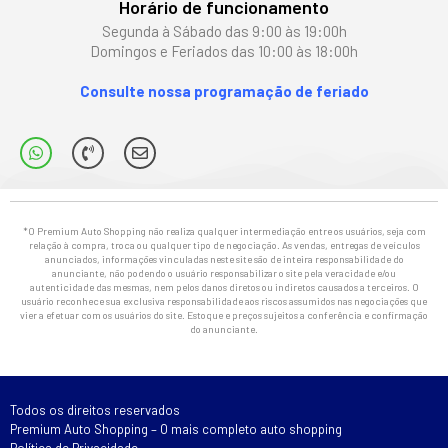
Horário de funcionamento
Segunda à Sábado das 9:00 às 19:00h
Domingos e Feriados das 10:00 às 18:00h
Consulte nossa programação de feriado
*O Premium Auto Shopping não realiza qualquer intermediação entre os usuários, seja com
relação à compra, troca ou qualquer tipo de negociação. As vendas, entregas de veículos
anunciados, informações vinculadas neste site são de inteira responsabilidade do
anunciante, não podendo o usuário responsabilizar o site pela veracidade e/ou
autenticidade das mesmas, nem pelos danos diretos ou indiretos causados a terceiros. O
usuário reconhece sua exclusiva responsabilidade aos riscos assumidos nas negociações que
vier a efetuar com os usuários do site. Estoque e preços sujeitos a conferência e confirmação
do anunciante.
Todos os direitos reservados
Premium Auto Shopping – O mais completo auto shopping
Política de Privacidade