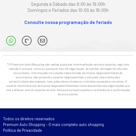
Segunda à Sábado das 9:00 às 19:00h
Domingos e Feriados das 10:00 às 18:00h
Consulte nossa programação de feriado
*O Premium Auto Shopping não realiza qualquer intermediação entre os usuários, seja com
relação à compra, troca ou qualquer tipo de negociação. As vendas, entregas de veículos
anunciados, informações vinculadas neste site são de inteira responsabilidade do
anunciante, não podendo o usuário responsabilizar o site pela veracidade e/ou
autenticidade das mesmas, nem pelos danos diretos ou indiretos causados a terceiros. O
usuário reconhece sua exclusiva responsabilidade aos riscos assumidos nas negociações que
vier a efetuar com os usuários do site. Estoque e preços sujeitos a conferência e confirmação
do anunciante.
Todos os direitos reservados
Premium Auto Shopping – O mais completo auto shopping
Política de Privacidade