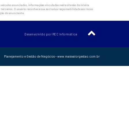
veículos anunciados, informações vinculadas neste site são de inteira
 terceiros. O usuário reconhece sua exclusiva responsabilidade aos riscos
ação do anunciante.
Desenvolvido por REC Informática
Planejamento e Gestão de Negócios – www.maisvalorgestao.com.br