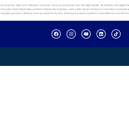
 usuários, seja com relação à compra, troca ou qualquer tipo de negociação. As vendas, entregas de 
site pela veracidade e/ou autenticidade das mesmas, nem pelos danos diretos ou indiretos causados a
ciações que vier a efetuar com os usuários do site. Estoque e preços sujeitos a conferência e confirm