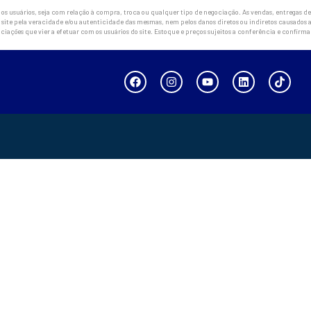
 usuários, seja com relação à compra, troca ou qualquer tipo de negociação. As vendas, entregas de 
site pela veracidade e/ou autenticidade das mesmas, nem pelos danos diretos ou indiretos causados a
ciações que vier a efetuar com os usuários do site. Estoque e preços sujeitos a conferência e confirm