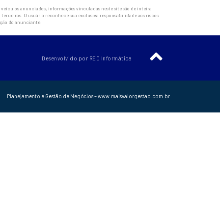
veículos anunciados, informações vinculadas neste site são de inteira
 terceiros. O usuário reconhece sua exclusiva responsabilidade aos riscos
ação do anunciante.
Desenvolvido por REC Informática
Planejamento e Gestão de Negócios – www.maisvalorgestao.com.br