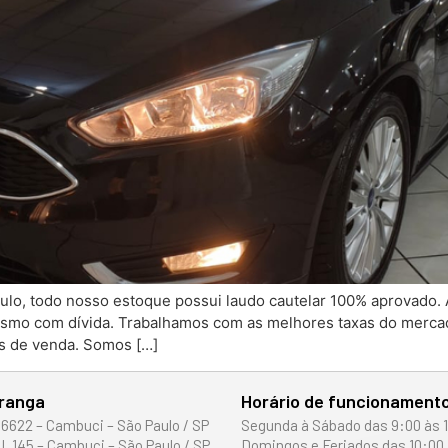
culo, todo nosso estoque possui laudo cautelar 100% aprovado.
esmo com dívida. Trabalhamos com as melhores taxas do merca
es de venda. Somos […]
iranga
Horário de funcionament
 6622 – Cambuci – São Paulo / SP
Segunda à Sábado das 9:00 às 
I, 145 – Cambuci – São Paulo / SP
Domingos e Feriados das 10:00 