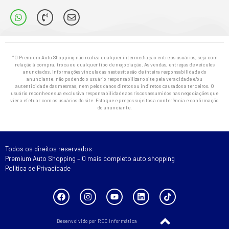
*O Premium Auto Shopping não realiza qualquer intermediação entre os usuários, seja com
relação à compra, troca ou qualquer tipo de negociação. As vendas, entregas de veículos
anunciados, informações vinculadas neste site são de inteira responsabilidade do
anunciante, não podendo o usuário responsabilizar o site pela veracidade e/ou
autenticidade das mesmas, nem pelos danos diretos ou indiretos causados a terceiros. O
usuário reconhece sua exclusiva responsabilidade aos riscos assumidos nas negociações que
vier a efetuar com os usuários do site. Estoque e preços sujeitos a conferência e confirmação
do anunciante.
Todos os direitos reservados
Premium Auto Shopping – O mais completo auto shopping
Política de Privacidade
Desenvolvido por REC Informática