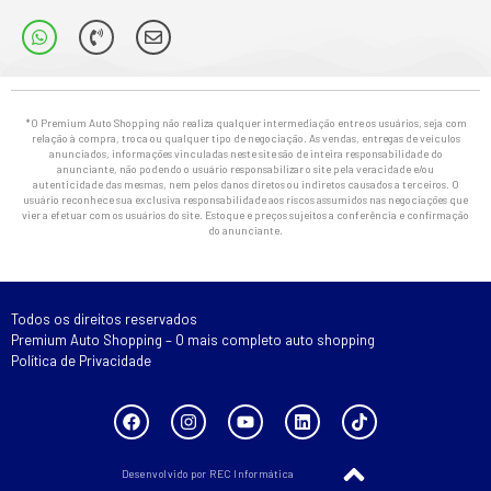
*O Premium Auto Shopping não realiza qualquer intermediação entre os usuários, seja com
relação à compra, troca ou qualquer tipo de negociação. As vendas, entregas de veículos
anunciados, informações vinculadas neste site são de inteira responsabilidade do
anunciante, não podendo o usuário responsabilizar o site pela veracidade e/ou
autenticidade das mesmas, nem pelos danos diretos ou indiretos causados a terceiros. O
usuário reconhece sua exclusiva responsabilidade aos riscos assumidos nas negociações que
vier a efetuar com os usuários do site. Estoque e preços sujeitos a conferência e confirmação
do anunciante.
Todos os direitos reservados
Premium Auto Shopping – O mais completo auto shopping
Política de Privacidade
Desenvolvido por REC Informática