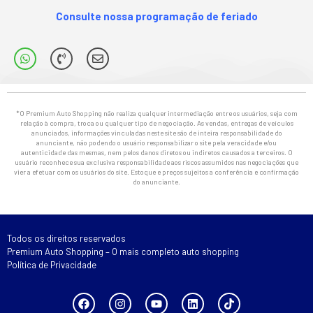
Consulte nossa programação de feriado
*O Premium Auto Shopping não realiza qualquer intermediação entre os usuários, seja com
relação à compra, troca ou qualquer tipo de negociação. As vendas, entregas de veículos
anunciados, informações vinculadas neste site são de inteira responsabilidade do
anunciante, não podendo o usuário responsabilizar o site pela veracidade e/ou
autenticidade das mesmas, nem pelos danos diretos ou indiretos causados a terceiros. O
usuário reconhece sua exclusiva responsabilidade aos riscos assumidos nas negociações que
vier a efetuar com os usuários do site. Estoque e preços sujeitos a conferência e confirmação
do anunciante.
Todos os direitos reservados
Premium Auto Shopping – O mais completo auto shopping
Política de Privacidade