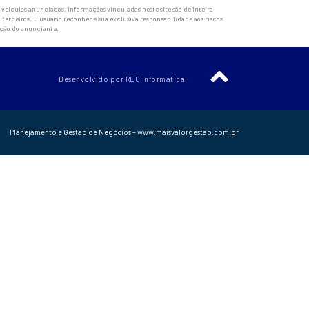
veículos anunciados, informações vinculadas neste site são de inteira
 terceiros. O usuário reconhece sua exclusiva responsabilidade aos riscos
ação do anunciante.
Desenvolvido por REC Informática
Planejamento e Gestão de Negócios – www.maisvalorgestao.com.br