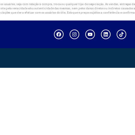
 usuários, seja com relação à compra, troca ou qualquer tipo de negociação. As vendas, entregas de 
site pela veracidade e/ou autenticidade das mesmas, nem pelos danos diretos ou indiretos causados a
ciações que vier a efetuar com os usuários do site. Estoque e preços sujeitos a conferência e confirm