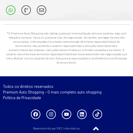
*O Premium Auto Shopping não realiza qualquer intermediação entre os usuários, seja com
relação à compra, troca ou qualquer tipo de negociação. As vendas, entregas de veículos
anunciados, informações vinculadas neste site são de inteira responsabilidade do
anunciante, não podendo o usuário responsabilizar o site pela veracidade e/ou
autenticidade das mesmas, nem pelos danos diretos ou indiretos causados a terceiros. O
usuário reconhece sua exclusiva responsabilidade aos riscos assumidos nas negociações que
vier a efetuar com os usuários do site. Estoque e preços sujeitos a conferência e confirmação
do anunciante.
Todos os direitos reservados
Premium Auto Shopping – O mais completo auto shopping
Política de Privacidade
Desenvolvido por REC Informática