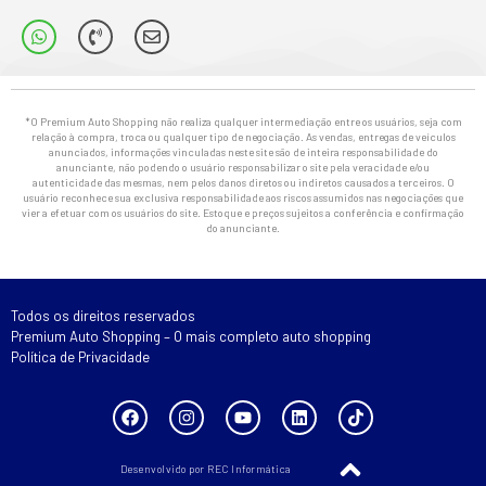
*O Premium Auto Shopping não realiza qualquer intermediação entre os usuários, seja com
relação à compra, troca ou qualquer tipo de negociação. As vendas, entregas de veículos
anunciados, informações vinculadas neste site são de inteira responsabilidade do
anunciante, não podendo o usuário responsabilizar o site pela veracidade e/ou
autenticidade das mesmas, nem pelos danos diretos ou indiretos causados a terceiros. O
usuário reconhece sua exclusiva responsabilidade aos riscos assumidos nas negociações que
vier a efetuar com os usuários do site. Estoque e preços sujeitos a conferência e confirmação
do anunciante.
Todos os direitos reservados
Premium Auto Shopping – O mais completo auto shopping
Política de Privacidade
Desenvolvido por REC Informática