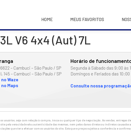
HOME
MEUS FAVORITOS
NOS
3L V6 4x4 (Aut) 7L
iranga
Horário de funcionament
 6622 – Cambuci – São Paulo / SP
Segunda à Sábado das 9:00 às 
I, 145 – Cambuci – São Paulo / SP
Domingos e Feriados das 10:00 
o no Waze
 no Maps
Consulte nossa programação
 usuários, seja com relação à compra, troca ou qualquer tipo de negociação. As vendas, entregas de 
site pela veracidade e/ou autenticidade das mesmas, nem pelos danos diretos ou indiretos causados a
ciações que vier a efetuar com os usuários do site. Estoque e preços sujeitos a conferência e confirm