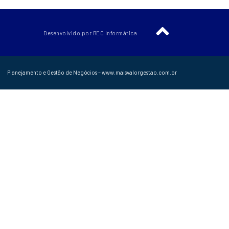
Desenvolvido por REC Informática
Planejamento e Gestão de Negócios – www.maisvalorgestao.com.br