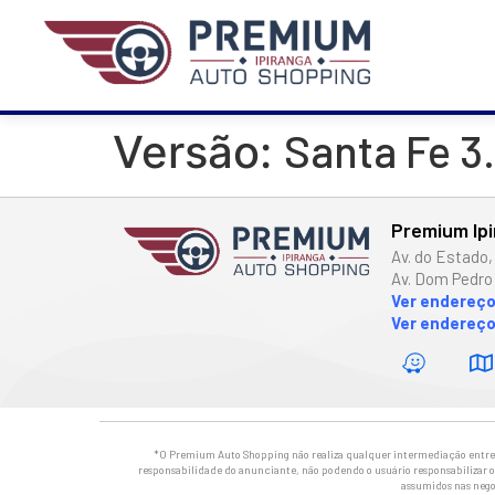
Santa Fe 3.
Versão:
Premium Ip
Av. do Estado,
Av. Dom Pedro 
Ver endereç
Ver endereço
*O Premium Auto Shopping não realiza qualquer intermediação entre os
responsabilidade do anunciante, não podendo o usuário responsabilizar o 
assumidos nas nego