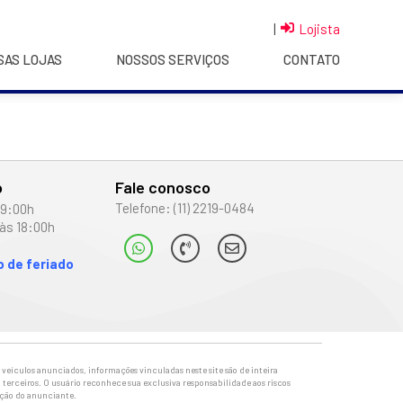
|
Lojista
SAS LOJAS
NOSSOS SERVIÇOS
CONTATO
o
Fale conosco
Telefone: (11) 2219-0484
19:00h
às 18:00h
 de feriado
veículos anunciados, informações vinculadas neste site são de inteira
 terceiros. O usuário reconhece sua exclusiva responsabilidade aos riscos
ação do anunciante.