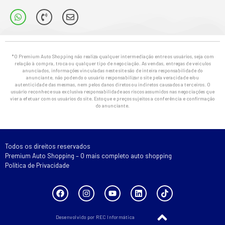
*O Premium Auto Shopping não realiza qualquer intermediação entre os usuários, seja com
relação à compra, troca ou qualquer tipo de negociação. As vendas, entregas de veículos
anunciados, informações vinculadas neste site são de inteira responsabilidade do
anunciante, não podendo o usuário responsabilizar o site pela veracidade e/ou
autenticidade das mesmas, nem pelos danos diretos ou indiretos causados a terceiros. O
usuário reconhece sua exclusiva responsabilidade aos riscos assumidos nas negociações que
vier a efetuar com os usuários do site. Estoque e preços sujeitos a conferência e confirmação
do anunciante.
Todos os direitos reservados
Premium Auto Shopping – O mais completo auto shopping
Política de Privacidade
Desenvolvido por REC Informática