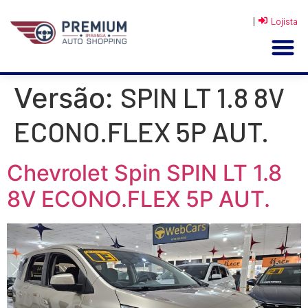
|
Lojista
SPIN LT 1.8 8V
Versão:
ECONO.FLEX 5P AUT.
Chevrolet Spin SPIN LT 1.8
8V ECONO.FLEX 5P AUT.