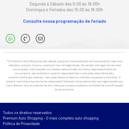
Segunda à Sábado das 9:00 às 19:00h
Domingos e Feriados das 10:00 às 18:00h
Consulte nossa programação de feriado
*O Premium Auto Shopping não realiza qualquer intermediação entre os usuários, seja com
relação à compra, troca ou qualquer tipo de negociação. As vendas, entregas de veículos
anunciados, informações vinculadas neste site são de inteira responsabilidade do
anunciante, não podendo o usuário responsabilizar o site pela veracidade e/ou
autenticidade das mesmas, nem pelos danos diretos ou indiretos causados a terceiros. O
usuário reconhece sua exclusiva responsabilidade aos riscos assumidos nas negociações que
vier a efetuar com os usuários do site. Estoque e preços sujeitos a conferência e confirmação
do anunciante.
Todos os direitos reservados
Premium Auto Shopping – O mais completo auto shopping
Política de Privacidade