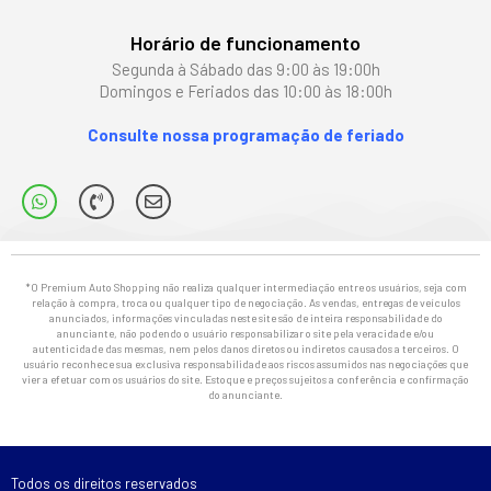
Horário de funcionamento
Segunda à Sábado das 9:00 às 19:00h
Domingos e Feriados das 10:00 às 18:00h
Consulte nossa programação de feriado
*O Premium Auto Shopping não realiza qualquer intermediação entre os usuários, seja com
relação à compra, troca ou qualquer tipo de negociação. As vendas, entregas de veículos
anunciados, informações vinculadas neste site são de inteira responsabilidade do
anunciante, não podendo o usuário responsabilizar o site pela veracidade e/ou
autenticidade das mesmas, nem pelos danos diretos ou indiretos causados a terceiros. O
usuário reconhece sua exclusiva responsabilidade aos riscos assumidos nas negociações que
vier a efetuar com os usuários do site. Estoque e preços sujeitos a conferência e confirmação
do anunciante.
Todos os direitos reservados