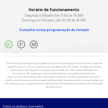
Horário de funcionamento
Segunda à Sábado das 9:00 às 19:00h
Domingos e Feriados das 10:00 às 18:00h
Consulte nossa programação de feriado
*O Premium Auto Shopping não realiza qualquer intermediação entre os usuários, seja com
relação à compra, troca ou qualquer tipo de negociação. As vendas, entregas de veículos
anunciados, informações vinculadas neste site são de inteira responsabilidade do
anunciante, não podendo o usuário responsabilizar o site pela veracidade e/ou
autenticidade das mesmas, nem pelos danos diretos ou indiretos causados a terceiros. O
usuário reconhece sua exclusiva responsabilidade aos riscos assumidos nas negociações que
vier a efetuar com os usuários do site. Estoque e preços sujeitos a conferência e confirmação
do anunciante.
Todos os direitos reservados