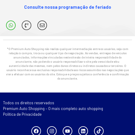
Consulte nossa programação de feriado
*O Premium Auto Shopping não realiza qualquer intermediação entre os usuários, seja com
relação à compra, troca ou qualquer tipo de negociação. As vendas, entregas de veículos
anunciados, informações vinculadas neste site são de inteira responsabilidade do
anunciante, não podendo o usuário responsabilizar o site pela veracidade e/ou
autenticidade das mesmas, nem pelos danos diretos ou indiretos causados a terceiros. O
usuário reconhece sua exclusiva responsabilidade aos riscos assumidos nas negociações que
vier a efetuar com os usuários do site. Estoque e preços sujeitos a conferência e confirmação
do anunciante.
Todos os direitos reservados
Premium Auto Shopping – O mais completo auto shopping
Política de Privacidade