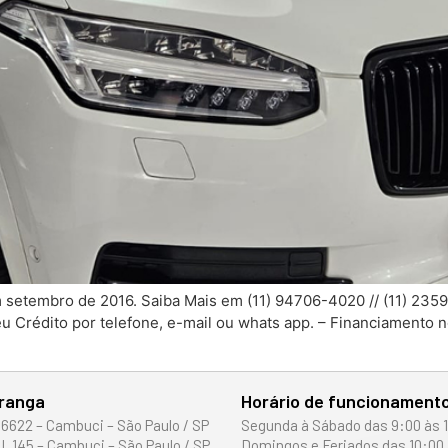
 em setembro de 2016. Saiba Mais em (11) 94706-4020 // (11) 23
eu Crédito por telefone, e-mail ou whats app. – Financiamento
iranga
Horário de funcionament
 6622 – Cambuci – São Paulo / SP
Segunda à Sábado das 9:00 às 
I, 145 – Cambuci – São Paulo / SP
Domingos e Feriados das 10:00 