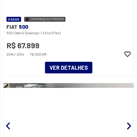
USADO
CONFIANÇA AUTOMÓVIES
FIAT
500
500 Cabrio Dualogic 1.4 Evo (Flex)
R$ 67.899
2014 / 2014
78.000 KM
VER DETALHES