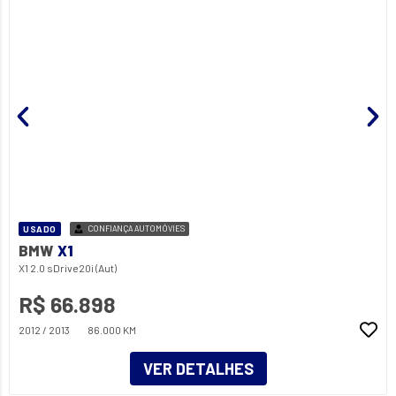
USADO
CONFIANÇA AUTOMÓVIES
BMW
X1
X1 2.0 sDrive20i (Aut)
R$ 66.898
2012 / 2013
86.000 KM
VER DETALHES