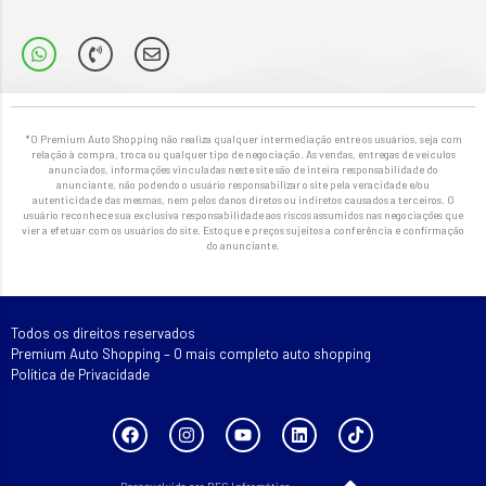
*O Premium Auto Shopping não realiza qualquer intermediação entre os usuários, seja com
relação à compra, troca ou qualquer tipo de negociação. As vendas, entregas de veículos
anunciados, informações vinculadas neste site são de inteira responsabilidade do
anunciante, não podendo o usuário responsabilizar o site pela veracidade e/ou
autenticidade das mesmas, nem pelos danos diretos ou indiretos causados a terceiros. O
usuário reconhece sua exclusiva responsabilidade aos riscos assumidos nas negociações que
vier a efetuar com os usuários do site. Estoque e preços sujeitos a conferência e confirmação
do anunciante.
Todos os direitos reservados
Premium Auto Shopping – O mais completo auto shopping
Política de Privacidade