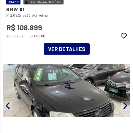
USADO
CONFIANÇA AUTOMÓVIES
BMW
X1
X1 2.0 sDrive20i Activeflex
R$ 108.899
2016 / 2017
84.000 KM
VER DETALHES