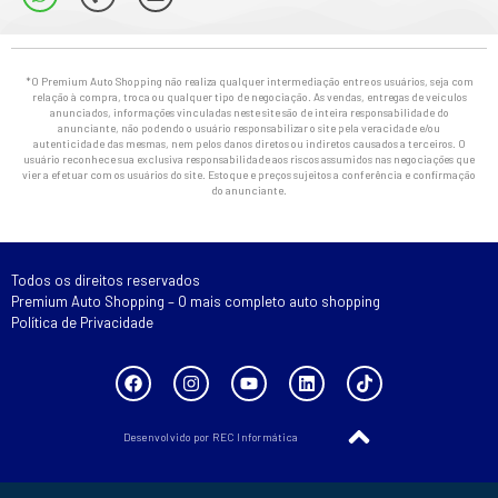
*O Premium Auto Shopping não realiza qualquer intermediação entre os usuários, seja com
relação à compra, troca ou qualquer tipo de negociação. As vendas, entregas de veículos
anunciados, informações vinculadas neste site são de inteira responsabilidade do
anunciante, não podendo o usuário responsabilizar o site pela veracidade e/ou
autenticidade das mesmas, nem pelos danos diretos ou indiretos causados a terceiros. O
usuário reconhece sua exclusiva responsabilidade aos riscos assumidos nas negociações que
vier a efetuar com os usuários do site. Estoque e preços sujeitos a conferência e confirmação
do anunciante.
Todos os direitos reservados
Premium Auto Shopping – O mais completo auto shopping
Política de Privacidade
Desenvolvido por REC Informática