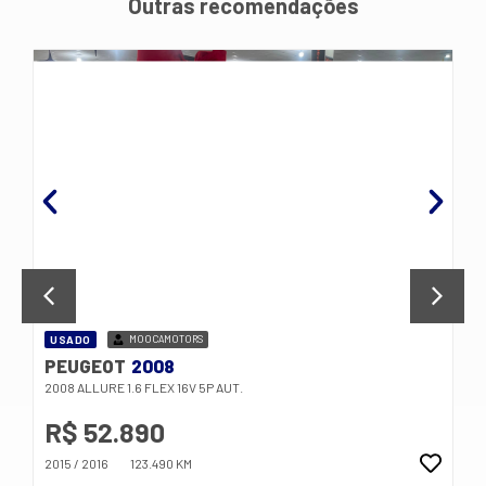
Outras recomendações
USADO
MOOCAMOTORS
PEUGEOT
208
208 1.5 8V Active (Flex)
R$ 41.890
2013 / 2014
126.258 KM