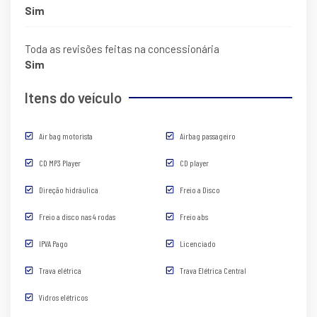
Sim
Toda as revisões feitas na concessionária
Sim
Itens do veículo
Air bag motorista
Airbag passageiro
CD MP3 Player
CD player
Direção hidráulica
Freio a Disco
Freio a disco nas 4 rodas
Freio abs
IPVA Pago
Licenciado
Trava elétrica
Trava Elétrica Central
Vidros elétricos